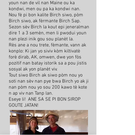
youn nan de vil nan Maine ou ka
kondwi, men ou pa ka kondwi nan.
Nou fè pi bon kalite Birch siwo, pòm
Birch siwo, ak fèrmante Birch Sap.
Sezon sèv Birch la kout epi jeneralman
dire 1 a 3 semèn, men li pwodui youn
nan plezi inik gou sou planèt la.
Rès ane a nou trete, fèmante, vann ak
konplo: Ki jan yo siviv kòm kiltivatè
forè dirab, AK, omwen, dwe yon fòs
pozitif nan batay istorik sa a pou jistis
sosyal ak yon planèt viv.
Tout siwo Birch ak siwo pòm nou yo
soti nan sèv nan pye bwa Birch yo ak ji
nan pòm nou yo sou 200 kawo tè kote
n ap viv nan Tanp lan.
Eseye li! ANE SA SE PI BON SIROP
GOUTE JATAN!